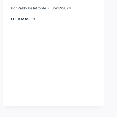
Por
Pablo Bellafronte
05/12/2024
SITIO
LEER MÁS
WEB
OFICIAL
RENOVADO
DE
LA
MUNICIPALIDAD
DE
SAUCE
VIEJO