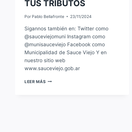
TUS TRIBUTOS
Por
Pablo Bellafronte
23/11/2024
Sigannos también en: Twitter como
@sauceviejomuni Instagram como
@munisauceviejo Facebook como
Municipalidad de Sauce Viejo Y en
nuestro sitio web
www.sauceviejo.gob.ar
LA
LEER MÁS
MUNICIPALIDAD
DE
SAUCE
VIEJO
TE
INDICA
CÓMO
PAGAR