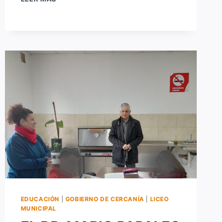
LICEO
MUNICIPAL
DE
SAUCE
VIEJO
TIENE
SÁBADOS
A
PURA
ACTIVIDAD
EDUCACIÓN
|
GOBIERNO DE CERCANÍA
|
LICEO
MUNICIPAL