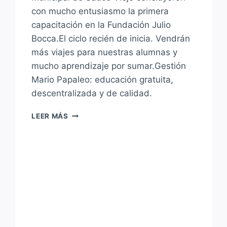
con mucho entusiasmo la primera
capacitación en la Fundación Julio
Bocca.El ciclo recién de inicia. Vendrán
más viajes para nuestras alumnas y
mucho aprendizaje por sumar.Gestión
Mario Papaleo: educación gratuita,
descentralizada y de calidad.
NOS
LEER MÁS
ENORGULLECE
LA
CAPACITACIÓN
DE
LAS
ALUMNAS
DEL
LICEO
EN
LA