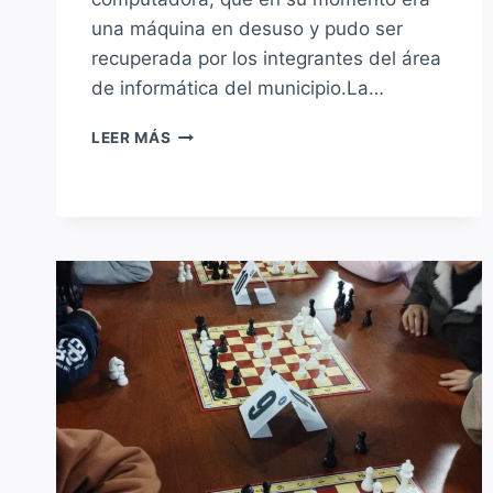
una máquina en desuso y pudo ser
recuperada por los integrantes del área
de informática del municipio.La…
EL
LEER MÁS
INTENDENTE
MARIO
PAPALEO
DONÓ
UNA
COMPUTADORA
A
NAHUEL,
ALUMNO
DE
ROBÓTICA
DEL
LICEO
MUNICIPAL