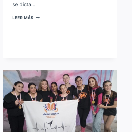
se dicta…
EL
LEER MÁS
DR.
MARIO
PAPALEO
VISITÓ
EL
TALLER
DE
ACOMPAÑAMIENTO
ESCOLAR