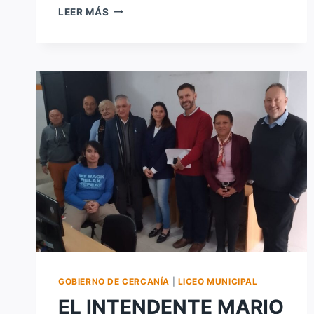
EL
LEER MÁS
LICEO
MUNICIPAL
TENDRÁ
UNA
SEDE
MÁS:
LA
PARROQUIA
SAGRADO
CORAZÓN
GOBIERNO DE CERCANÍA
|
LICEO MUNICIPAL
EL INTENDENTE MARIO