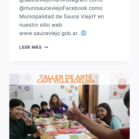
@munisauceviejoFacebook como
Municipalidad de Sauce ViejoY en
nuestro sitio web
www.sauceviejo.gob.ar.
LEER MÁS
EL
TALLER
DE
COSTURA
DEL
LICEO
MUNICIPAL
COMENZÓ
ESTE
SÁBADO
EN
CALLE
RIVADAVIA
Y