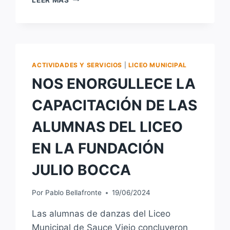
LA
PRE
INSCRIPCIÓN
PARALAS
NUEVAS
OPCIONES
ACTIVIDADES Y SERVICIOS
|
LICEO MUNICIPAL
EDUCATIVAS
NOS ENORGULLECE LA
DEL
LICEOMUNICIPAL.
CAPACITACIÓN DE LAS
ALUMNAS DEL LICEO
EN LA FUNDACIÓN
JULIO BOCCA
Por
Pablo Bellafronte
19/06/2024
Las alumnas de danzas del Liceo
Municipal de Sauce Viejo concluyeron