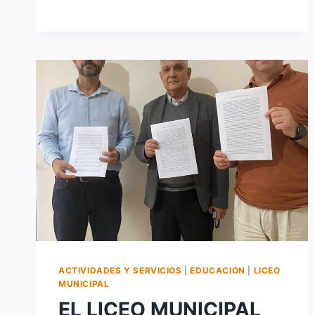
DEL
CURSO
DE
PELUQUERÍA
DEL
LICEO
MUNICIPAL
ACTIVIDADES Y SERVICIOS
|
EDUCACIÓN
|
LICEO
MUNICIPAL
EL LICEO MUNICIPAL