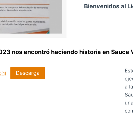
Bienvenidos al L
023 nos encontró haciendo historia en Sauce 
Est
Descarga
o[1]
eje
a l
Sau
una
com