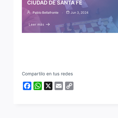
CIUDAD DE SANTA FE
Pablo Bellafronte
Jun 3, 2024
Leer más
Compartilo en tus redes
F
W
X
E
C
a
h
m
o
c
at
ai
p
e
s
l
y