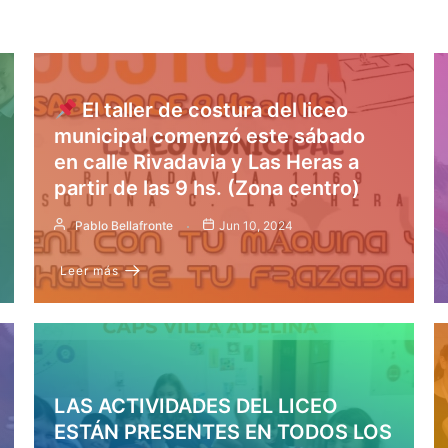
El taller de costura del liceo
municipal comenzó este sábado
en calle Rivadavia y Las Heras a
partir de las 9 hs. (Zona centro)
Pablo Bellafronte
Jun 10, 2024
Leer más
LAS ACTIVIDADES DEL LICEO
ESTÁN PRESENTES EN TODOS LOS