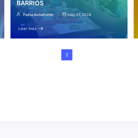
BARRIOS
Pablo Bellafronte
May 27, 2024
Leer más
Anterior
1
…
1
2
3
…
5
Siguiente