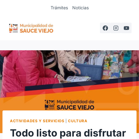
Saltar
Trámites
Noticias
al
contenido
ACTIVIDADES Y SERVICIOS
|
CULTURA
Todo listo para disfrutar