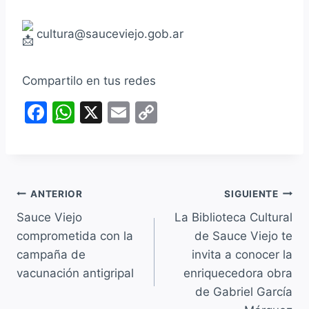
cultura@sauceviejo.gob.ar
Compartilo en tus redes
F
W
X
E
C
a
h
m
o
c
at
ai
p
e
s
l
y
Navegación
b
A
Li
ANTERIOR
SIGUIENTE
o
p
n
Sauce Viejo
La Biblioteca Cultural
de
comprometida con la
de Sauce Viejo te
o
p
k
entradas
campaña de
invita a conocer la
k
vacunación antigripal
enriquecedora obra
de Gabriel García