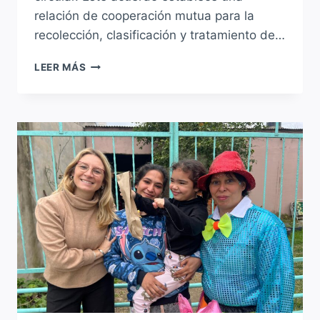
relación de cooperación mutua para la
recolección, clasificación y tratamiento de…
FIRMA
LEER MÁS
DE
CONVENIO
ENTRE
LA
MUNICIPALIDAD
DE
SAUCE
VIEJO
Y
CÁRITAS
SANTA
FE