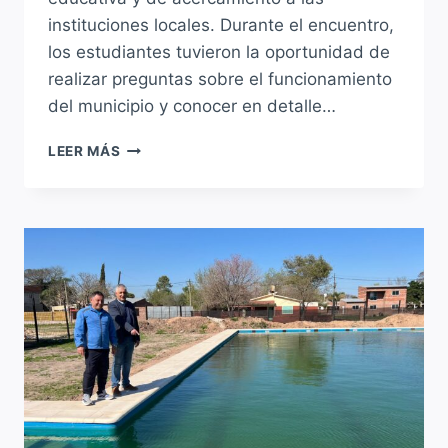
instituciones locales. Durante el encuentro,
los estudiantes tuvieron la oportunidad de
realizar preguntas sobre el funcionamiento
del municipio y conocer en detalle…
VISITA
LEER MÁS
ESPECIAL
DE
ALUMNOS
DE
LA
ESCUELA
PILARES
AL
MUNICIPIO
DE
SAUCE
VIEJO