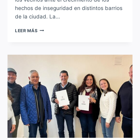
hechos de inseguridad en distintos barrios
de la ciudad. La…
EL
LEER MÁS
INTENDENTE
PAPALEO
ELEVÓ
EL
RECLAMO
DE
LOS
VECINOS
ANTE
LA
JUSTICIA
POR
LOS
REITERADOS
HECHOS
DE