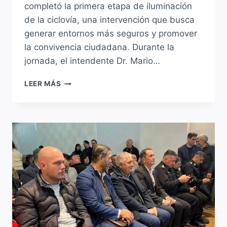
completó la primera etapa de iluminación
de la ciclovía, una intervención que busca
generar entornos más seguros y promover
la convivencia ciudadana. Durante la
jornada, el intendente Dr. Mario…
PROGRAMA
LEER MÁS
VÍNCULOS:
AVANZA
LA
ILUMINACIÓN
DE
LA
CICLOVÍA
EN
SAUCE
VIEJO