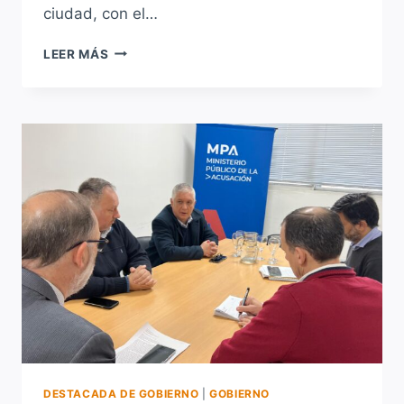
ciudad, con el…
EL
LEER MÁS
INTENDENTE
PAPALEO
RECORRIÓ
OBRAS
DE
RIPIADO
EN
BARRIO
TARAGÜÍ
DESTACADA DE GOBIERNO
|
GOBIERNO