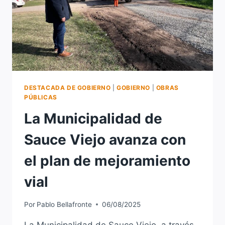
VIEJO
DESTACADA DE GOBIERNO
|
GOBIERNO
|
OBRAS
PÚBLICAS
La Municipalidad de
Sauce Viejo avanza con
el plan de mejoramiento
vial
Por
Pablo Bellafronte
06/08/2025
La Municipalidad de Sauce Viejo, a través