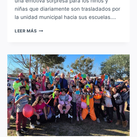
una emotiva sorpresa para los niños y
niñas que diariamente son trasladados por
la unidad municipal hacia sus escuelas….
SORPRESA
LEER MÁS
PARA
LOS
CHICOS
EN
EL
MARCO
DEL
MES
DE
LAS
INFANCIAS