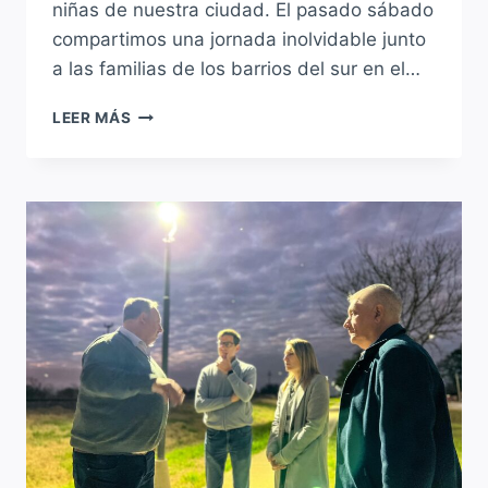
niñas de nuestra ciudad. El pasado sábado
compartimos una jornada inolvidable junto
a las familias de los barrios del sur en el…
CONTINÚAN
LEER MÁS
LOS
FESTEJOS
DEL
MES
DE
LAS
INFANCIAS
EN
SAUCE
VIEJO